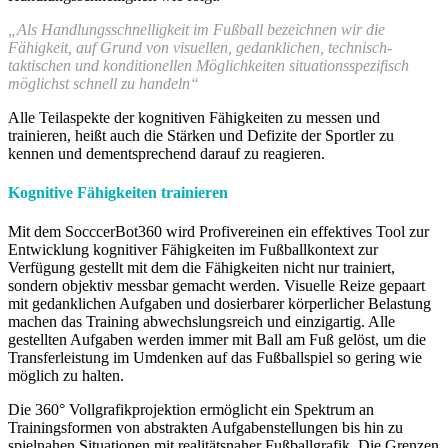
„Als Handlungsschnelligkeit im Fußball bezeichnen wir die
Fähigkeit, auf Grund von visuellen, gedanklichen, technisch-
taktischen und konditionellen Möglichkeiten situationsspezifisch
möglichst schnell zu handeln“
Alle Teilaspekte der kognitiven Fähigkeiten zu messen und
trainieren, heißt auch die Stärken und Defizite der Sportler zu
kennen und dementsprechend darauf zu reagieren.
Kognitive Fähigkeiten trainieren
Mit dem SocccerBot360 wird Profivereinen ein effektives Tool zur
Entwicklung kognitiver Fähigkeiten im Fußballkontext zur
Verfügung gestellt mit dem die Fähigkeiten nicht nur trainiert,
sondern objektiv messbar gemacht werden. Visuelle Reize gepaart
mit gedanklichen Aufgaben und dosierbarer körperlicher Belastung
machen das Training abwechslungsreich und einzigartig. Alle
gestellten Aufgaben werden immer mit Ball am Fuß gelöst, um die
Transferleistung im Umdenken auf das Fußballspiel so gering wie
möglich zu halten.
Die 360° Vollgrafikprojektion ermöglicht ein Spektrum an
Trainingsformen von abstrakten Aufgabenstellungen bis hin zu
spielnahen Situationen mit realitätsnaher Fußballgrafik. Die Grenzen