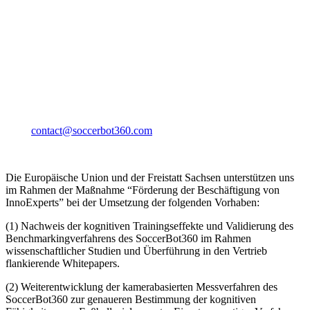
Büro Nord
Trufanowstraße 19
04105 Leipzig
Kontakt
Büro West
Holbeinstraße 29
04229 Leipzig
Mail:
contact@soccerbot360.com
Die Europäische Union und der Freistatt Sachsen unterstützen uns
im Rahmen der Maßnahme “Förderung der Beschäftigung von
InnoExperts” bei der Umsetzung der folgenden Vorhaben:
(1) Nachweis der kognitiven Trainingseffekte und Validierung des
Benchmarkingverfahrens des SoccerBot360 im Rahmen
wissenschaftlicher Studien und Überführung in den Vertrieb
flankierende Whitepapers.
(2) Weiterentwicklung der kamerabasierten Messverfahren des
SoccerBot360 zur genaueren Bestimmung der kognitiven