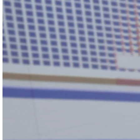
360° Umgebung
32 Panels (1m x 2,5m) sind kreisförmig angeordne