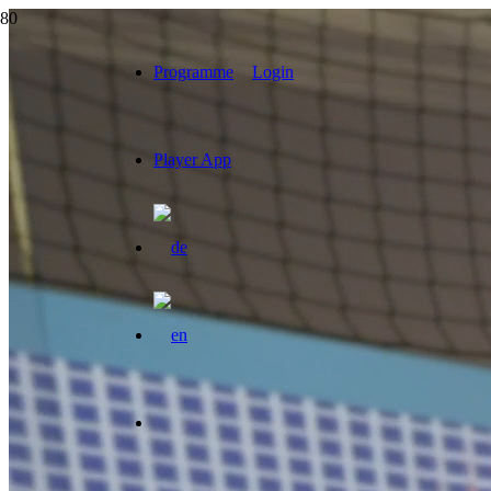
Programme
Login
Player App