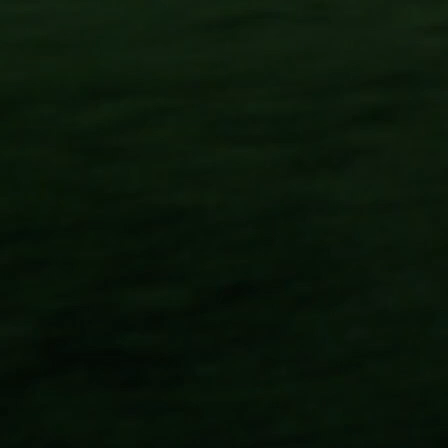
sche Handmodi auf Wurfbewegungen ausgelegt.