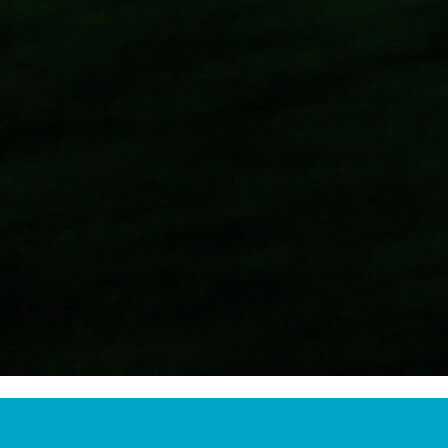
eiten, Benchmarking und v
situationen im Maßstab 1:1. Somit können entscheidende Moment
 die ganz einfach über ein Tablet ausgewählt werden können.