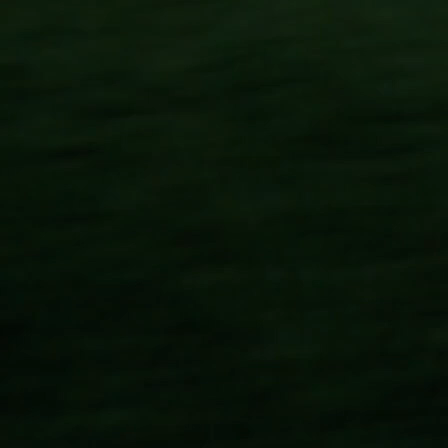
 sondern auch anderweitig gelöst werden. So sind z.B. spezifi
15
Diagnostik Modi