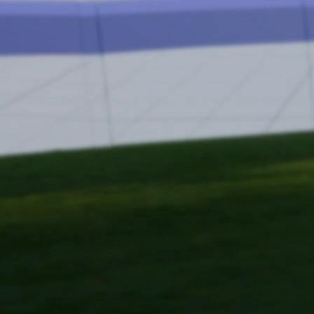
sechs Full-HD Videoprojektoren ermöglichen die Wiedergabe in E
 an Gamemodi allein oder im Team gejagt werden. Im Battlemodu
Belastung schafft die optimalen Voraussetzungen, um kognitive 
r, wie Reaktionszeit oder Passgenauigkeit, über eine Highspeed
der Leistungsfähigkeit.