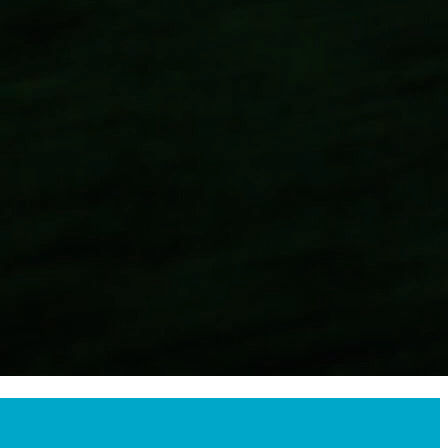
irtuelle Realität
e aus der Ego-View analysiert und bewertet werden. Dafür