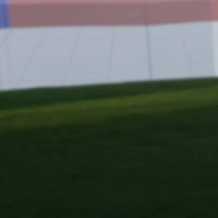
chtzeit gerenderte 3D-Inhalte.
s kommt es zu einem direkten Duell.
Fähigkeiten zu verbessern – und das immer unter
-Kamera ermöglicht eine objektive Beurteilung