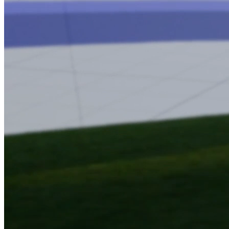
Technologie
Ein Hochleistungsrechner und 
Gamification
Punkte und Bestzeiten können in einer Vielzahl
Kognitive Fähigkeiten
Die Kombination von physischer und kognitiver 
sportartspezifischen Bedingungen.
Messbarkeit
Die Erfassung leistungsbestimmender Paramete