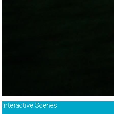
Kognitive Fähigk
Spielanalyse
Der SoccerBot360 ermöglicht die Simulation beliebiger Spiel
stehen eine Vielzahl von Steuerungsfunktionen zur Verfügung,
Interactive Scenes