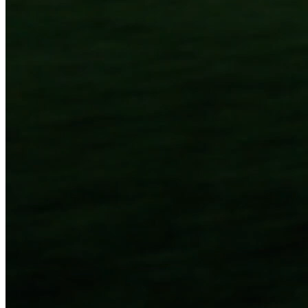
Multifunktionalität
Aufgaben können nicht nur mit dem Ball am Fuß,
750000
54
Gespielte Games
Game Modi